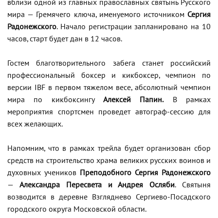
вблизи одной из главных православных святынь Русского
мира — Гремячего ключа, именуемого источником
Сергия
Радонежского
. Начало регистрации запланировано на 10
часов, старт будет дан в 12 часов.
Гостем благотворительного забега станет российский
профессиональный боксер и кикбоксер, чемпион по
версии IBF в первом тяжелом весе, абсолютный чемпион
мира по кикбоксингу
Алексей Папин.
В рамках
мероприятия спортсмен проведет автограф-сессию для
всех желающих.
Напомним, что
в рамках трейла будет организован сбор
средств на строительство храма великих русских воинов и
духовных учеников
Преподобного Сергия Радонежского
—
Александра Пересвета и Андрея Осляби
. Святыня
возводится в деревне Взгляднево Сергиево-Посадского
городского округа Московской области.