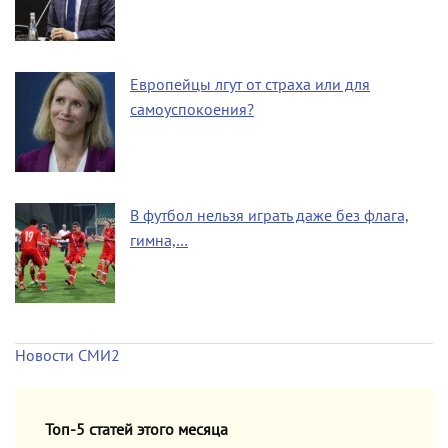
Европейцы лгут от страха или для
самоуспокоения?
В футбол нельзя играть даже без флага,
гимна,…
Новости СМИ2
Топ-5 статей этого месяца