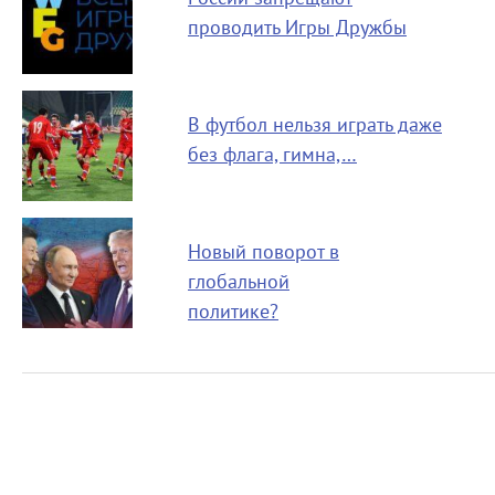
проводить Игры Дружбы
В футбол нельзя играть даже
без флага, гимна,…
Новый поворот в
глобальной
политике?