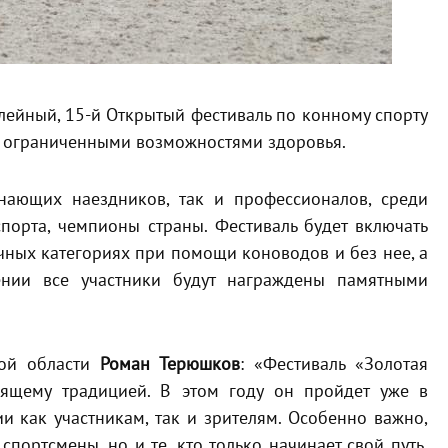
лейный, 15-й Открытый фестиваль по конному спорту
 с ограниченными возможностями здоровья.
ающих наездников, так и профессионалов, среди
порта, чемпионы страны. Фестиваль будет включать
чных категориях при помощи коноводов и без нее, а
ении все участники будут награждены памятными
кой области
Роман Терюшков
: «Фестиваль «Золотая
оящему традицией. В этом году он пройдет уже в
 как участникам, так и зрителям. Особенно важно,
портсмены, но и те, кто только начинает свой путь.