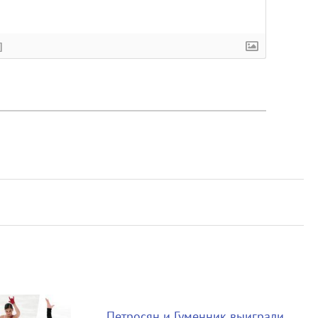
]
Петросян и Гуменник выиграли