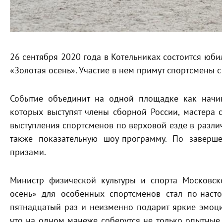
26 сентября 2020 года в Котельниках состоится юби
«Золотая осень». Участие в нем примут спортсмены
Событие объединит на одной площадке как начин
которых выступят члены сборной России, мастера с
выступления спортсменов по верховой езде в разли
также показательную шоу-программу. По заверш
призами.
Министр физической культуры и спорта Московс
осень» для особенных спортсменов стал по-наст
пятнадцатый раз и неизменно подарит яркие эмоции
что на одном манеже соберутся не только опытные с