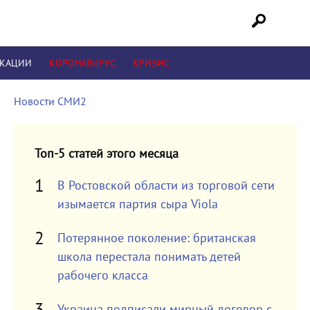
ИКАЦИИ
КОРОНАВИРУС
КРИЗИС
Новости СМИ2
Топ-5 статей этого месяца
В Ростовской области из торговой сети
изымается партия сыра Viola
Потерянное поколение: британская
школа перестала понимать детей
рабочего класса
Украина подписали мирный договор с