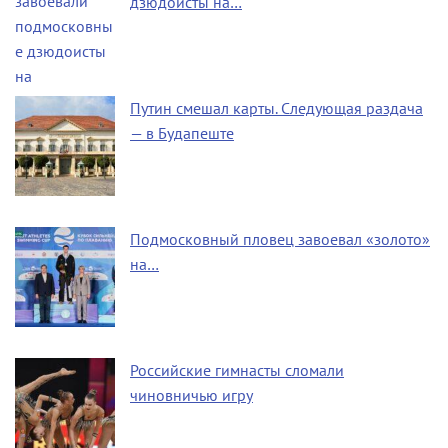
дзюдоисты на…
Путин смешал карты. Следующая раздача
— в Будапеште
Подмосковный пловец завоевал «золото»
на…
Российские гимнасты сломали
чиновничью игру