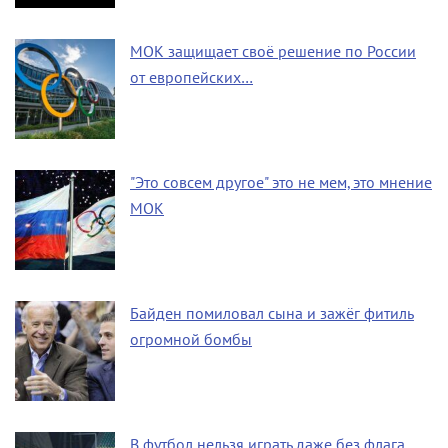
МОК защищает своё решение по России
от европейских…
"Это совсем другое" это не мем, это мнение
МОК
Байден помиловал сына и зажёг фитиль
огромной бомбы
В футбол нельзя играть даже без флага,