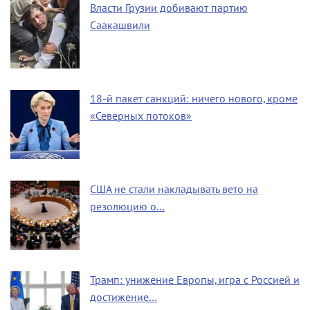
Власти Грузии добивают партию
Саакашвили
18-й пакет санкций: ничего нового, кроме
«Северных потоков»
США не стали накладывать вето на
резолюцию о…
Трамп: унижение Европы, игра с Россией и
достижение…