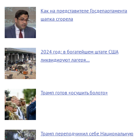
Как на представителе Госдепартамента
шапка сгорела
2024 год: в богатейшем штате США
ликвидируют лагеря…
Трамп готов «осушить болото»
Трамп переподчинил себе Национальную