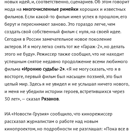
новых идей, и, соответственно, сценариев. Об этом говорит
мода на
многочисленные римейки
хороших и известных
фильмов. Если какой-то фильм имел успех в прошлом, его
берут и переснимают заново. Это гораздо легче, чем
создать свой собственный фильм с нуля, на своей идее.
Сегодня в России замечательное новое поколение
актеров. И я могу легко снять тот же «Гараж-2», но делать
этого не буду». Режиссер также сообщил, что не находит
успешным снятое недавно продолжение всеми любимого
фильма
«Иронию судьбы-2»
. «Я не могу сказать, что я в
восторге, первый фильм был насыщен поэзией, это был
целый мир. Здесь я не увидел и не услышал ничего нового,
и меня не убедили истории героев, встретившихся через
30 лет», — сказал
Рязанов
.
ИА «Новости-Грузия» сообщило, что кинорежиссер
рассказал журналистам о работе над новым
кинопроектом, но подробности не разглашал: «Пока все в