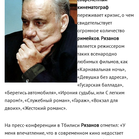
кинематограф
переживает кризис, о чем
свидетельствует
огромное количество
римейков
.
Рязанов
является режиссером
таких всенародно
любимых фильмов, как
«Карнавальная ночь»,
«Девушка без адреса»,
«Гусарская баллада»,
«Берегись автомобиля», «Ирония судьбы, или С легким
паром!», «Служебный роман», «Гараж», «Вокзал для
двоих», «Жестокий романс».
На пресс-конференции в Тбилиси
Рязанов
отметил: «У
меня впечатление, что в современном кино недостает