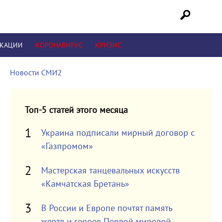
ИКАЦИИ
КОРОНАВИРУС
КРИЗИС
Новости СМИ2
Топ-5 статей этого месяца
Украина подписали мирный договор с
«Газпромом»
Мастерская танцевальных искусств
«Камчатская Бретань»
В России и Европе почтят память
жертв и героев Первой мировой