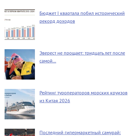
Бюджет I квартала побил исторический
рекорд доходов
Эверест не прощает: тридцать лет после
самой…
Рейтинг туроператоров морских круизов
из Китая 2026
Последний гипермаркетный самурай: