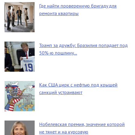
Где найти проверенную бригаду для
ремонта квартиры
Трамп за дружбу: Бразилия попадает под
50%-ю пошлину…
Как США цирк с нефтью под крышей
санкций устраивают
Нобелевская премия, значение которой
не тянет и на курсовую