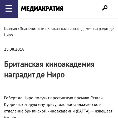
☰
Главная
›
Знаменитости
›
Британская киноакадемия наградит де
Ниро
28.08.2018
Британская киноакадемия
наградит де Ниро
Роберт де Ниро получит престижную премию Стэнли
Кубрика, которую ему присудило лос-анджелесское
отделение британской киноакадемии (BAFTA), — извещает
Variety.