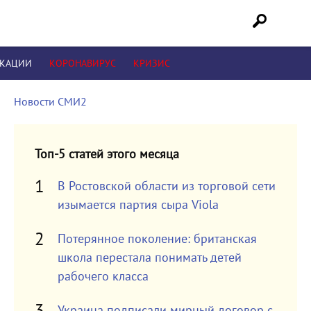
ИКАЦИИ
КОРОНАВИРУС
КРИЗИС
Новости СМИ2
Топ-5 статей этого месяца
В Ростовской области из торговой сети
изымается партия сыра Viola
Потерянное поколение: британская
школа перестала понимать детей
рабочего класса
Украина подписали мирный договор с