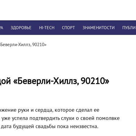
РА
ЗДОРОВЬЕ
HI-TECH
СПОРТ
ЗНАМЕНИТОСТИ
ПУБЛ
«Беверли-Хиллз, 90210»
дой «Беверли-Хиллз, 90210»
жение руки и сердца, которое сделал ее
а уже успела подтвердить слухи о своей помолвке
 дата будущей свадьбы пока неизвестна.