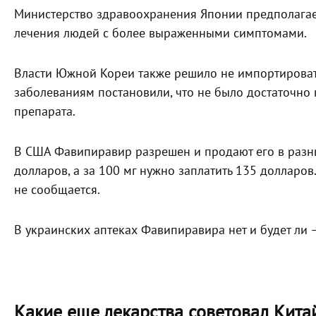
Министерство здравоохранения Японии предполагает
лечения людей с более выраженными симптомами.
Власти Южной Кореи также решило не импортировать
заболеваниям постановили, что не было достаточно 
препарата.
В США Фавипиравир разрешен и продают его в разны
долларов, а за 100 мг нужно заплатить 135 долларо
не сообщается.
В украинских аптеках Фавипиравира нет и будет ли 
Какие еще лекарства советовал Кита