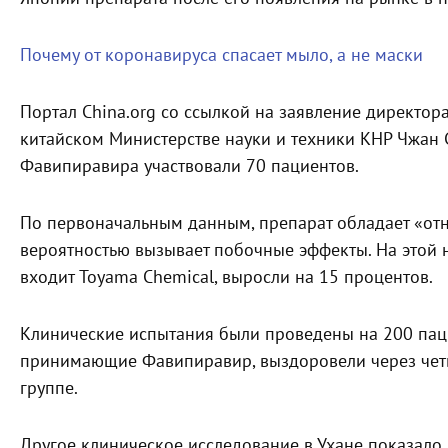
Почему от коронавируса спасает мыло, а не маски
Портал China.org со ссылкой на заявление директор
китайском Министерстве науки и техники КНР Чжан 
Фавипиравира участвовали 70 пациентов.
По первоначальным данным, препарат обладает «от
вероятностью вызывает побочные эффекты. На этой н
входит Toyama Chemical, выросли на 15 процентов.
Клинические испытания были проведены на 200 паци
принимающие Фавипиравир, выздоровели через четы
группе.
Другое клиническое исследование в Ухане показало,