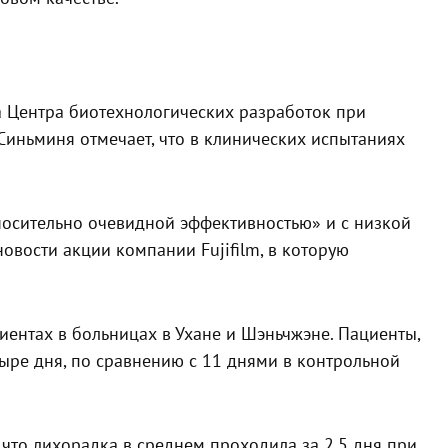
а Центра биотехнологических разработок при
Синьминя отмечает, что в клинических испытаниях
носительно очевидной эффективностью» и с низкой
овости акции компании Fujifilm, в которую
ентах в больницах в Ухане и Шэньчжэне. Пациенты,
ре дня, по сравнению с 11 днями в контрольной
 что лихорадка в среднем проходила за 2,5 дня при