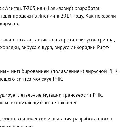
как Авиган, Т-705 или Фавилавир) разработан
 для продажи в Японии в 2014 году. Как показали
вирусов.
равир показал активность против вирусов гриппа,
хорадки, вируса ящура, вируса лихорадки Рифт-
вным ингибированием (подавлением) вирусной РНК-
ющего синтез молекул РНК.
уцирует летальные мутации трансверсии РНК,
я млекопитающих он не токсичен.
должать клинические испытания разработанного в
овом качестве.