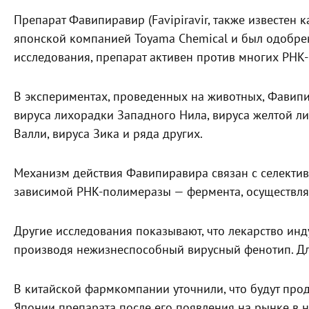
Препарат Фавипиравир (Favipiravir, также известен 
японской компанией Toyama Chemical и был одобрен
исследования, препарат активен против многих РНК-
В экспериментах, проведенных на животных, Фавипи
вируса лихорадки Западного Нила, вируса желтой ли
Валли, вируса Зика и ряда других.
Механизм действия Фавипиравира связан с селекти
зависимой РНК-полимеразы — фермента, осуществля
Другие исследования показывают, что лекарство инд
производя нежизнеспособный вирусный фенотип. Дл
В китайской фармкомпании уточнили, что будут про
Японии препарата после его появления на рынке в н