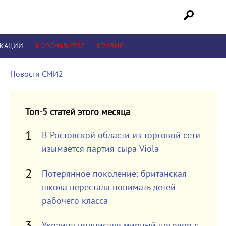
ИКАЦИИ
КОРОНАВИРУС
КРИЗИС
Новости СМИ2
Топ-5 статей этого месяца
В Ростовской области из торговой сети
изымается партия сыра Viola
Потерянное поколение: британская
школа перестала понимать детей
рабочего класса
Украина подписали мирный договор с