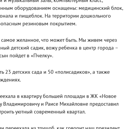
й и музыкальный залы, компьютерный класс,
менным оборудованием оснащены: медицинский блок,
сонала и пищеблок. На территории дошкольного
езопасным резиновым покрытием.
 самое желанное, что может быть. Мы живем через
ый детский садик, вожу ребенка в центр города –
 сын пойдет в «Пчелку».
ь 23 детских сада и 50 «полисадиков», а также
еждениях.
ереехала в квартиру большей площади в ЖК «Новое
у Владимировичу и Раисе Михайловне предоставил
строить уютный современный квартал.
и переехала из трущоб, как говорит наш президент,