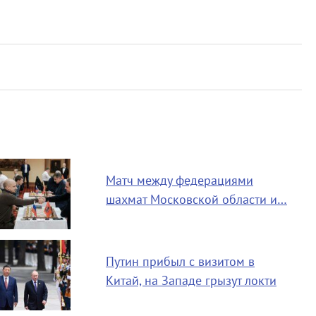
Матч между федерациями
шахмат Московской области и…
Путин прибыл с визитом в
Китай, на Западе грызут локти