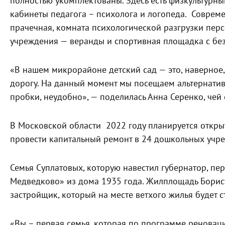
полностью укомплектованы. Здесь есть физкультурны
кабинеты педагога – психолога и логопеда. Совре
прачечная, комната психологической разгрузки пер
учреждения — веранды и спортивная площадка с б
«В нашем микрорайоне детский сад — это, наверное,
дорогу. На данный момент мы посещаем альтернативн
пробки, неудобно», — поделилась Анна Серенко, чей
В Московской области 2022 году планируется открыт
провести капитальный ремонт в 24 дошкольных учр
Семья Суплатовых, которую навестил губернатор, п
Медведково» из дома 1935 года. Жилплощадь Борис
застройщик, который на месте ветхого жилья будет 
«Вы – первая семья, которая по программе реноваци