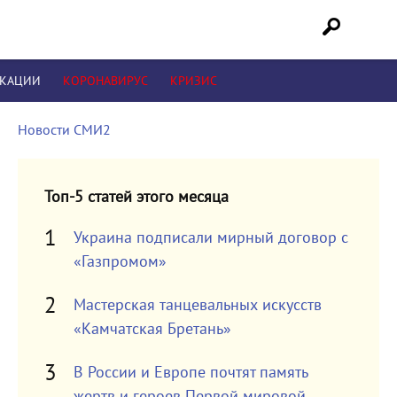
ИКАЦИИ
КОРОНАВИРУС
КРИЗИС
Новости СМИ2
Топ-5 статей этого месяца
Украина подписали мирный договор с
«Газпромом»
Мастерская танцевальных искусств
«Камчатская Бретань»
В России и Европе почтят память
жертв и героев Первой мировой