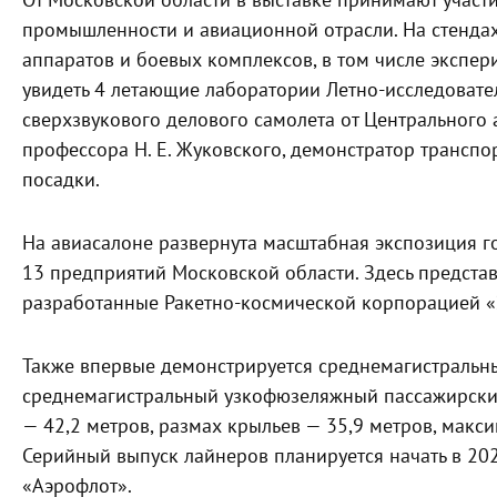
От Московской области в выставке принимают участ
промышленности и авиационной отрасли. На стенда
аппаратов и боевых комплексов, в том числе экспер
увидеть 4 летающие лаборатории Летно-исследовател
сверхзвукового делового самолета от Центрального
профессора Н. Е. Жуковского, демонстратор транспо
посадки.
На авиасалоне развернута масштабная экспозиция го
13 предприятий Московской области. Здесь предста
разработанные Ракетно-космической корпорацией «Э
Также впервые демонстрируется среднемагистральны
среднемагистральный узкофюзеляжный пассажирский 
— 42,2 метров, размах крыльев — 35,9 метров, макс
Серийный выпуск лайнеров планируется начать в 202
«Аэрофлот».