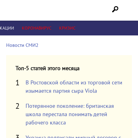
ИКАЦИИ
КОРОНАВИРУС
КРИЗИС
Новости СМИ2
Топ-5 статей этого месяца
В Ростовской области из торговой сети
изымается партия сыра Viola
Потерянное поколение: британская
школа перестала понимать детей
рабочего класса
Украина подписали мирный договор с