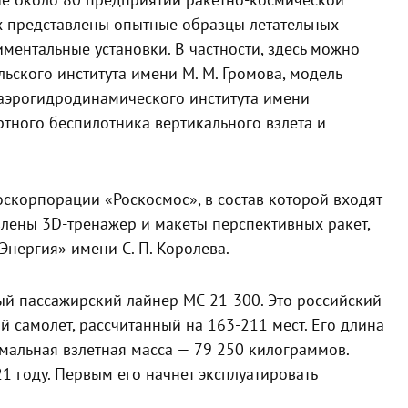
ие около 80 предприятий ракетно-космической
х представлены опытные образцы летательных
иментальные установки. В частности, здесь можно
ьского института имени М. М. Громова, модель
 аэрогидродинамического института имени
ртного беспилотника вертикального взлета и
скорпорации «Роскосмос», в состав которой входят
влены 3D-тренажер и макеты перспективных ракет,
нергия» имени С. П. Королева.
й пассажирский лайнер МС-21-300. Это российский
самолет, рассчитанный на 163-211 мест. Его длина
имальная взлетная масса — 79 250 килограммов.
1 году. Первым его начнет эксплуатировать