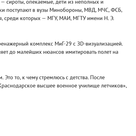
 — сироты, опекаемые, дети из неполных и
ки поступают в вузы Минобороны, МВД, МЧС, ФСБ,
 среди которых — МГУ, МАИ, МГТУ имени Н. Э.
ренажерный комплекс МиГ-29 с ЗD-визуализацией.
яет до малейших нюансов имитировать полет на
 Это то, к чему стремлюсь с детства. После
 Краснодарское высшее военное училище летчиков»,