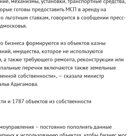
ие, механизмы, установки, транспортные средства,
торые готовы предоставить МСП в аренду на
по льготным ставкам, говорится в сообщении пресс-
дмосковья.
го бизнеса формируются из объектов казны
ний, имущества, которое не используются
 а также требующего ремонта, реконструкции или
ципальные перечни включаются также земельные
твенной собственности», — сказала министр
лья Адигамова.
сти и 1787 объектов из собственности
моуправления – постоянно пополнять данные
пных к использованию объектах, чтобы бизнес мог