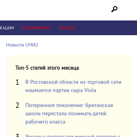
ИКАЦИИ
КОРОНАВИРУС
КРИЗИС
Новости СМИ2
Топ-5 статей этого месяца
В Ростовской области из торговой сети
изымается партия сыра Viola
Потерянное поколение: британская
школа перестала понимать детей
рабочего класса
Украина подписали мирный договор с