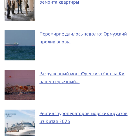
ремонта квартиры
Перемирие длилось недолго: Ормузский
пролив вновь…
Разрушенный мост Френсиса Скотта Ки
нанёс серьёзный…
Рейтинг туроператоров морских круизов
из Китая 2026