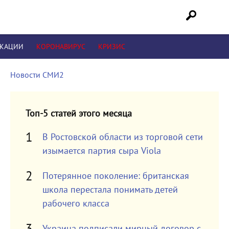
ИКАЦИИ
КОРОНАВИРУС
КРИЗИС
Новости СМИ2
Топ-5 статей этого месяца
В Ростовской области из торговой сети
изымается партия сыра Viola
Потерянное поколение: британская
школа перестала понимать детей
рабочего класса
Украина подписали мирный договор с