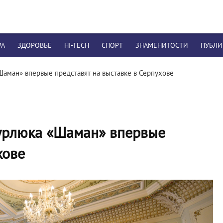
РА
ЗДОРОВЬЕ
HI-TECH
СПОРТ
ЗНАМЕНИТОСТИ
ПУБЛ
аман» впервые представят на выставке в Серпухове
урлюка «Шаман» впервые
хове