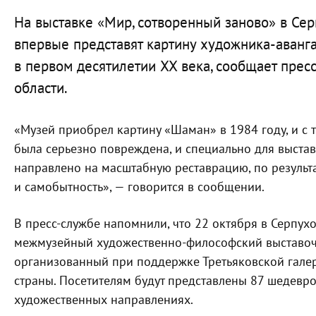
На выставке «Мир, сотворенный заново» в Се
впервые представят картину художника-аванг
в первом десятилетии XX века, сообщает прес
области.
«Музей приобрел картину «Шаман» в 1984 году, и с т
была серьезно повреждена, и специально для выста
направлено на масштабную реставрацию, по результ
и самобытность», — говорится в сообщении.
В пресс-службе напомнили, что 22 октября в Серпу
межмузейный художественно-философский выставоч
организованный при поддержке Третьяковской галер
страны. Посетителям будут представлены 87 шедевро
художественных направлениях.