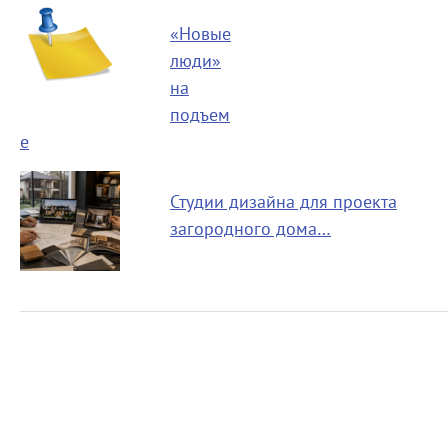
«Новые
люди»
на
подъем
е
Студии дизайна для проекта
загородного дома…