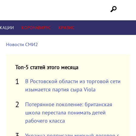
ИКАЦИИ
КОРОНАВИРУС
КРИЗИС
Новости СМИ2
Топ-5 статей этого месяца
В Ростовской области из торговой сети
изымается партия сыра Viola
Потерянное поколение: британская
школа перестала понимать детей
рабочего класса
Украина подписали мирный договор с