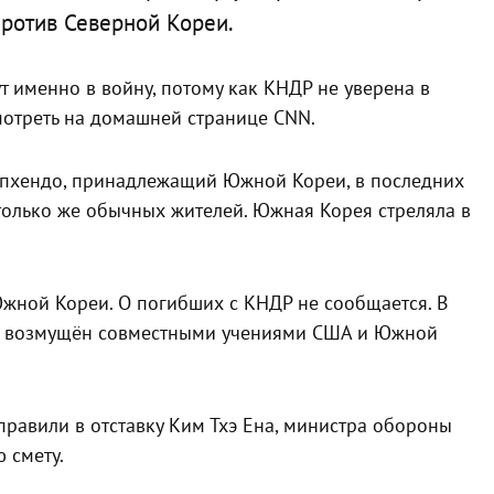
ротив Северной Кореи.
ут именно в войну, потому как КНДР не уверена в
мотреть на домашней странице CNN.
нпхендо, принадлежащий Южной Кореи, в последних
только же обычных жителей. Южная Корея стреляла в
Южной Кореи. О погибших с КНДР не сообщается. В
ьян возмущён совместными учениями США и Южной
равили в отставку Ким Тхэ Ена, министра обороны
 смету.