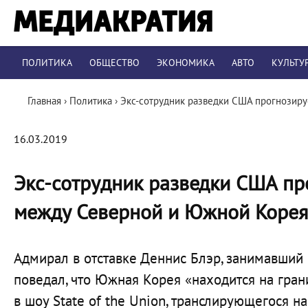
ПОЛИТИКА
ОБЩЕСТВО
ЭКОНОМИКА
АВТО
КУЛЬТУ
Главная
›
Политика
›
Экс-сотрудник разведки США прогнозир
16.03.2019
Экс-сотрудник разведки США пр
между Северной и Южной Коре
Адмирал в отставке Деннис Блэр, занимавший
поведал, что Южная Корея «находится на гран
в шоу State of the Union, транслирующегося н