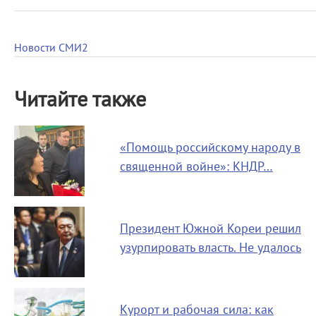
Новости СМИ2
Читайте также
«Помощь российскому народу в
священной войне»: КНДР…
Президент Южной Кореи решил
узурпировать власть. Не удалось
Курорт и рабочая сила: как