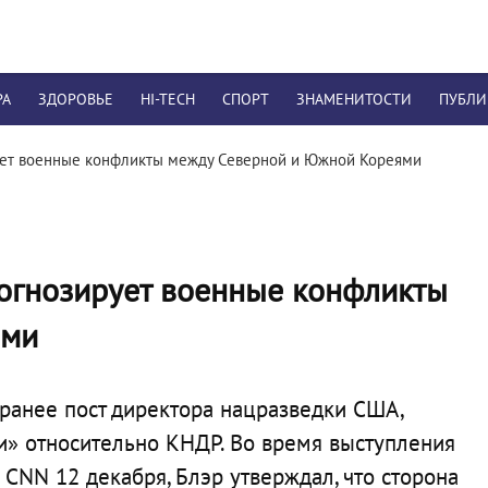
РА
ЗДОРОВЬЕ
HI-TECH
СПОРТ
ЗНАМЕНИТОСТИ
ПУБЛ
ует военные конфликты между Северной и Южной Кореями
огнозирует военные конфликты
ями
 ранее пост директора нацразведки США,
и» относительно КНДР. Во время выступления
а CNN 12 декабря, Блэр утверждал, что сторона