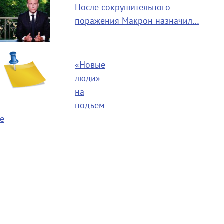
После сокрушительного
поражения Макрон назначил…
«Новые
люди»
на
подъем
е