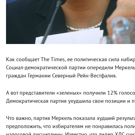
Как сообщает The Times, ее политическая сила наби
Социал-демократической партии опередили Меркель
граждан Германии Северный Рейн-Вестфалия.
А вот представители «зеленых» получили 12% голосо
Демократическая партия ухудшила свои позиции и п
Что важно, партия Меркель показала худший результ
предположить, что избирателям не понравилась поли
налоговой дисциплины. Известно, что лидер ХДС счи