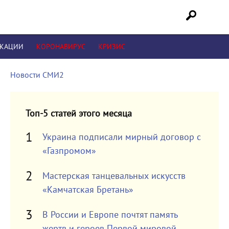
ИКАЦИИ
КОРОНАВИРУС
КРИЗИС
Новости СМИ2
Топ-5 статей этого месяца
Украина подписали мирный договор с
«Газпромом»
Мастерская танцевальных искусств
«Камчатская Бретань»
В России и Европе почтят память
жертв и героев Первой мировой