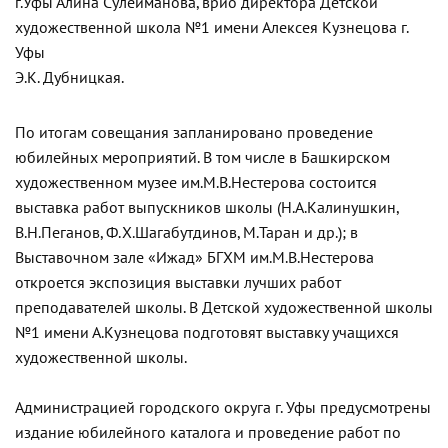
г.Уфы Алина Сулейманова, врио директора Детской
художественной школа №1 имени Алексея Кузнецова г.
Уфы
Э.К. Дубницкая.
По итогам совещания запланировано проведение
юбилейных мероприятий. В том числе в Башкирском
художественном музее им.М.В.Нестерова состоится
выставка работ выпускников школы (Н.А.Калинушкин,
В.Н.Пеганов, Ф.Х.Шагабутдинов, М.Таран и др.); в
Выставочном зале «Ижад» БГХМ им.М.В.Нестерова
откроется экспозиция выставки лучших работ
преподавателей школы. В Детской художественной школы
№1 имени А.Кузнецова подготовят выставку учащихся
художественной школы.
Администрацией городского округа г. Уфы предусмотрены
издание юбилейного каталога и проведение работ по