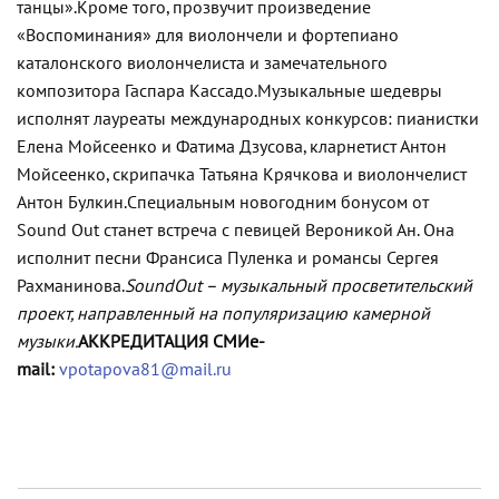
танцы».
Кроме того, прозвучит произведение
«Воспоминания» для виолончели и фортепиано
каталонского виолончелиста и замечательного
композитора Гаспара Кассадо.
Музыкальные шедевры
исполнят лауреаты международных конкурсов: пианистки
Елена Мойсеенко и Фатима Дзусова, кларнетист Антон
Мойсеенко, скрипачка Татьяна Крячкова и виолончелист
Антон Булкин.
Специальным новогодним бонусом от
Sound Out станет встреча с певицей Вероникой Ан. Она
исполнит песни Франсиса Пуленка и романсы Сергея
Рахманинова.
SoundOut – музыкальный просветительский
проект, направленный на популяризацию камерной
музыки.
АККРЕДИТАЦИЯ СМИ
e-
mail:
vpotapova81@mail.ru