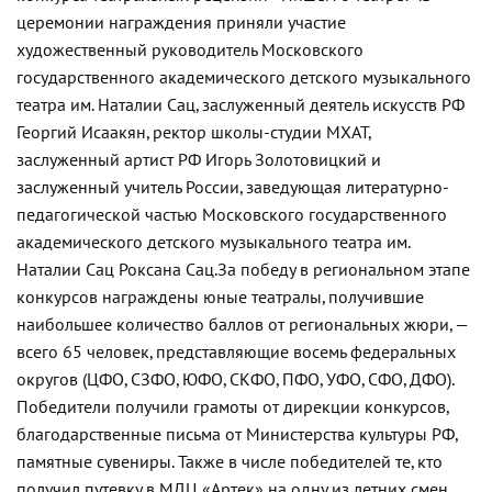
церемонии награждения приняли участие
художественный руководитель Московского
государственного академического детского музыкального
театра им. Наталии Сац, заслуженный деятель искусств РФ
Георгий Исаакян, ректор школы-студии МХАТ,
заслуженный артист РФ Игорь Золотовицкий и
заслуженный учитель России, заведующая литературно-
педагогической частью Московского государственного
академического детского музыкального театра им.
Наталии Сац Роксана Сац.
За победу в региональном этапе
конкурсов награждены юные театралы, получившие
наибольшее количество баллов от региональных жюри, —
всего 65 человек, представляющие восемь федеральных
округов (ЦФО, СЗФО, ЮФО, СКФО, ПФО, УФО, СФО, ДФО).
Победители получили грамоты от дирекции конкурсов,
благодарственные письма от Министерства культуры РФ,
памятные сувениры. Также в числе победителей те, кто
получил путевку в МДЦ «Артек» на одну из летних смен