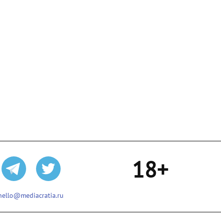
18+
hello@mediacratia.ru