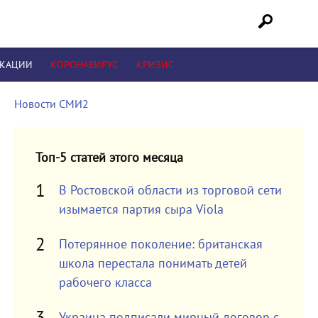
ИКАЦИИ
КОРОНАВИРУС
КРИЗИС
Новости СМИ2
Топ-5 статей этого месяца
В Ростовской области из торговой сети
изымается партия сыра Viola
Потерянное поколение: британская
школа перестала понимать детей
рабочего класса
Украина подписали мирный договор с