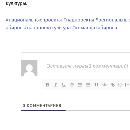
культуры.
#национальныепроекты
#нацпроекты
#региональны
абиров
#нацпроекткультура
#командахабирова
{}
[+
0
КОММЕНТАРИЕВ