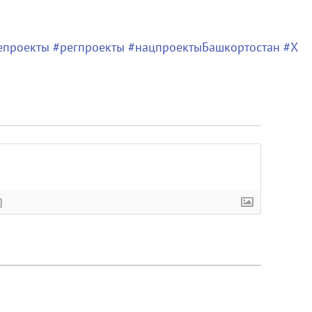
епроекты
#регпроекты
#нацпроектыБашкортостан
#Х
]