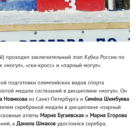
й) проходил заключительный этап Кубка России по
 «могул», «ски-кросс» и «парный могул».
ной подготовки олимпийских видов спорта
лотой медали состязаний в дисциплине «могул». Он
а Новикова
из Санкт-Петербурга и
Семёна Шимбуева
ателем серебряной медали в дисциплине «парный
московные атлеты
Мария Бугаевская
и
Мария Егорова
аний, а
Данила Шмаков
удостоился серебра.