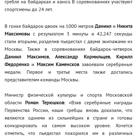
гребле на байдарках и каноэ. В соревнованиях участвуют
спортсмены до 24 лет.
В гонке байдарок-двоек на 1000 метров
Даниил
и
Никита
Максимовы
с результатом 3 минуты и 42,247 секунды
стали вторыми, разделив пьедестал с двумя экипажами из
Москвы. Также в соревнованиях байдарок-четверок
Даниил Максимов
,
Александр Кормильцев
,
Кирилл
Федоренко
и
Максим Каменсков
завоевали серебряные
медали. Первое и третье места также достались
представителям команды Москвы.
Министр физической культуры и спорта Московской
области
Роман Терюшков
: «Взяв серебряные награды
Первенства России, наши гребцы вновь доказали, что
являются одними из сильнейших в стране и готовы
конкурировать на самом высоком уровне. Хочется
отметить, что пьедестал покорился им в различных