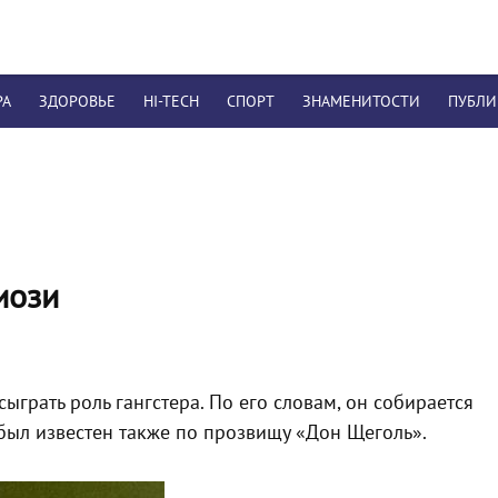
РА
ЗДОРОВЬЕ
HI-TECH
СПОРТ
ЗНАМЕНИТОСТИ
ПУБЛ
иози
ыграть роль гангстера. По его словам, он собирается
был известен также по прозвищу «Дон Щеголь».