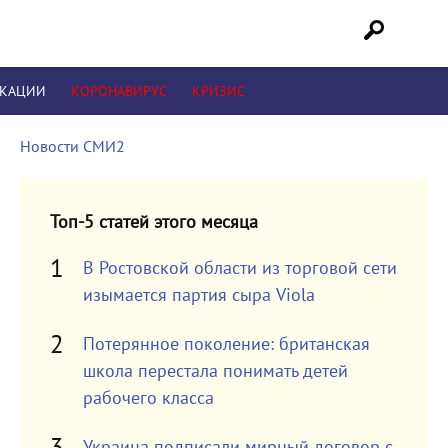
ИКАЦИИ
КОРОНАВИРУС
КРИЗИС
Новости СМИ2
Топ-5 статей этого месяца
В Ростовской области из торговой сети
изымается партия сыра Viola
Потерянное поколение: британская
школа перестала понимать детей
рабочего класса
Украина подписали мирный договор с