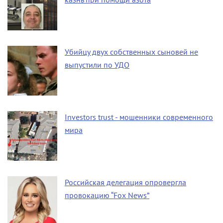
Убийцу двух собственных сыновей не
выпустили по УДО
Investors trust - мошенники современного
мира
Российская делегация опровергла
провокацию “Fox News”