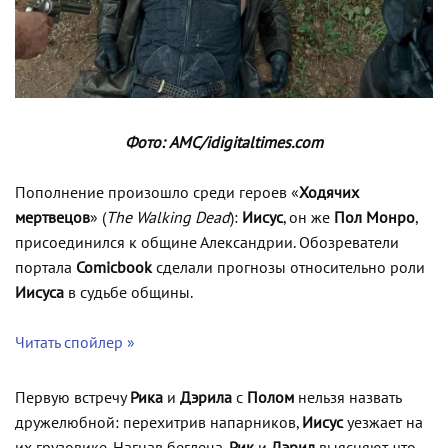
Фото: AMC/idigitaltimes.com
Пополнение произошло среди героев «
Ходячих
мертвецов
» (
The Walking Dead
):
Иисус
, он же
Пол Монро
,
присоединился к общине Александрии. Обозреватели
портала
Comicbook
с
делали прогнозы относительно роли
Иисуса
в судьбе общины.
Читать спойлер »
Первую встречу
Рика
и
Дэрила
с
Полом
нельзя назвать
дружелюбной: перехитрив напарников,
Иисус
уезжает на
их грузовике. Нагнав беглеца,
Рик
и
Дэрил
выясняют, что