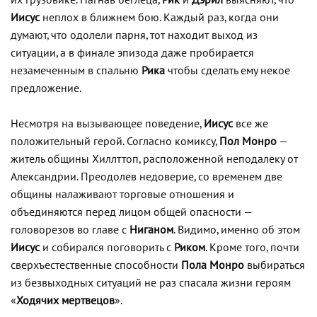
Иисус
неплох в ближнем бою. Каждый раз, когда они
думают, что одолели парня, тот находит выход из
ситуации, а в финале эпизода даже пробирается
незамеченным в спальню
Рика
чтобы сделать ему некое
предложение.
Несмотря на вызывающее поведение,
Иисус
все же
положительный герой. Согласно комиксу,
Пол Монро
—
житель общины Хиллттоп, расположенной неподалеку от
Александрии. Преодолев недоверие, со временем две
общины налаживают торговые отношения и
объединяются перед лицом общей опасности —
головорезов во главе с
Ниганом
. Видимо, именно об этом
Иисус
и собирался поговорить с
Риком
. Кроме того, почти
сверхъестественные способности
Пола Монро
выбираться
из безвыходных ситуаций не раз спасала жизни героям
«
Ходячих мертвецов
».