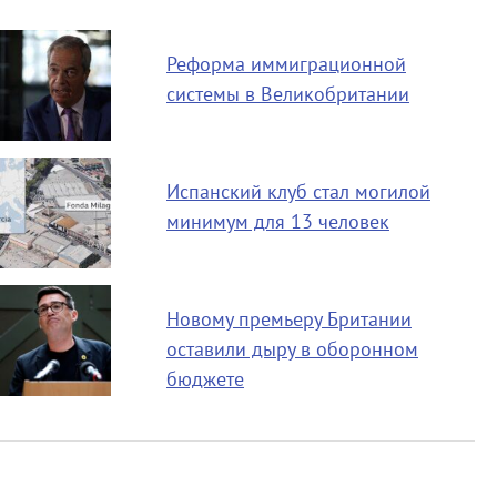
Реформа иммиграционной
системы в Великобритании
Испанский клуб стал могилой
минимум для 13 человек
Новому премьеру Британии
оставили дыру в оборонном
бюджете