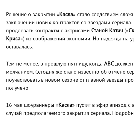
Решение о закрытии «
Касла
» стало следствием слож
заключении новых контрактов со звездами сериала. В
продлевать контракты с актрисами
Станой Катич
(«
С
Криса
») из соображений экономии. Но надежда на у
оставалась.
Тем не менее, в прошлую пятницу, когда
ABC
должен 
молчанием. Сегодня же стало известно об отмене сер
поучаствовать в новом сезоне от главной звезды пр
получено.
16 мая шоураннеры «
Касла
» пустят в эфир эпизод с
случай предполагаемого закрытия сериала. Подробн