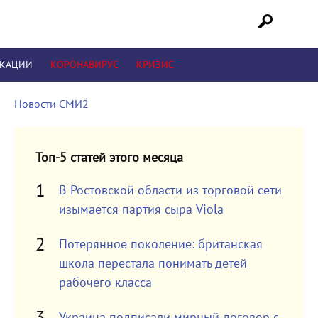
ИКАЦИИ
КОРОНАВИРУС
КРИЗИС
Новости СМИ2
Топ-5 статей этого месяца
В Ростовской области из торговой сети
изымается партия сыра Viola
Потерянное поколение: британская
школа перестала понимать детей
рабочего класса
Украина подписали мирный договор с