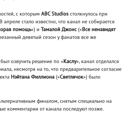
ностей, с которым
ABC Studios
столкнулось при
 апреле стало известно, что канал не собирается
корая помощь
») и
Тамалой Джонс
(«
Все ненавидят
резанный девятый сезон у фанатов все же
был озвучить решение по «
Каслу
», канал отделался
иала, несмотря на то, что предварительное согласие
оекта
Нэйтана Филлиона
(«
Светлячок
») было
 альтернативным финалом, снятым специально на
ые комментарии от канала последуют позже.