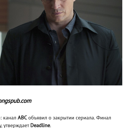
ongspub.com
й: канал
ABC
объявил о закрытии сериала. Финал
у, утверждает
Deadline
.