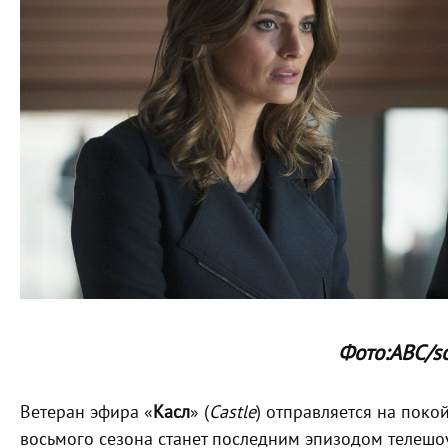
Фото:ABC/s
Ветеран эфира «
Касл
» (
Castle
) отправляется на поко
восьмого сезона станет последним эпизодом телешо