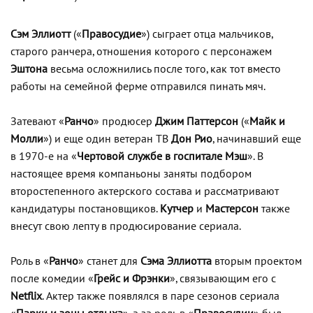
Сэм Эллиотт
(«
Правосудие
») сыграет отца мальчиков,
старого ранчера, отношения которого с персонажем
Эштона
весьма осложнились после того, как тот вместо
работы на семейной ферме отправился пинать мяч.
Затевают «
Ранчо
» продюсер
Джим Паттерсон
(«
Майк и
Молли
») и еще один ветеран ТВ
Дон Рио
, начинавший еще
в 1970-е на «
Чертовой службе в госпитале Мэш
». В
настоящее время компаньоны заняты подбором
второстепенного актерского состава и рассматривают
кандидатуры постановщиков.
Кутчер
и
Мастерсон
также
внесут свою лепту в продюсирование сериала.
Роль в «
Ранчо
» станет для
Сэма Эллиотта
вторым проектом
после комедии «
Грейс и Фрэнки
», связывающим его с
Netflix
. Актер также появлялся в паре сезонов сериала