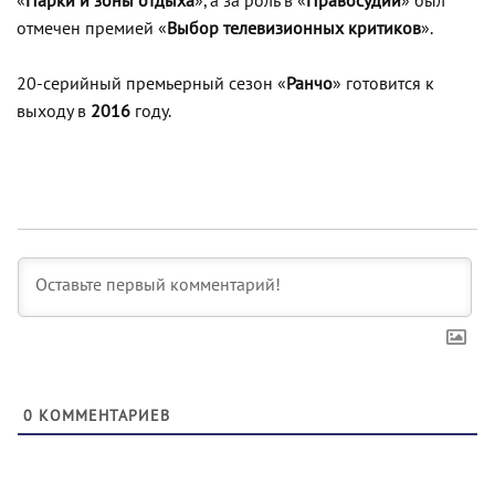
«
Парки и зоны отдыха
», а за роль в «
Правосудии
» был
отмечен премией «
Выбор телевизионных критиков
».
20-серийный премьерный сезон «
Ранчо
» готовится к
выходу в
2016
году.
0
КОММЕНТАРИЕВ