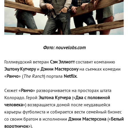
Фото: nouvelobs.com
Голливудский ветеран
Сэм Эллиотт
составит компанию
Эштону Кутчеру
и
Дэнни Мастерсону
на съемках комедии
«
Ранчо
» (
The Ranch
) портала
Netflix
.
Сюжет «
Ранчо
» разворачивается на просторах штата
Колорадо. Герой
Эштона Кутчера
(«
Два с половиной
человека
») возвращается домой после неудавшейся
карьеры футболиста и собирается вести семейный бизнес
со своим братом в исполнении
Дэнни Мастерсона
(«
Белый
воротничок
»).